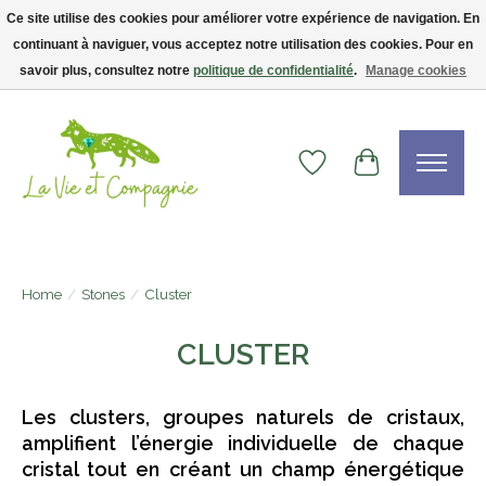
Ce site utilise des cookies pour améliorer votre expérience de navigation. En
continuant à naviguer, vous acceptez notre utilisation des cookies. Pour en
Livraison gratuite dès 75$ — code LVCFREE• Clients USA : visitez la boutique
Etsy !
savoir plus, consultez notre
politique de confidentialité
.
Manage cookies
Wishlist
Cart
Home
/
Stones
/
Cluster
CLUSTER
Les clusters, groupes naturels de cristaux,
amplifient l’énergie individuelle de chaque
cristal tout en créant un champ énergétique