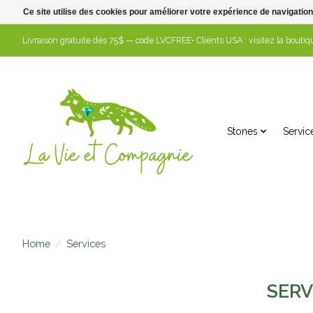
Ce site utilise des cookies pour améliorer votre expérience de navigation
Livraison gratuite dès 75$ — code LVCFREE• Clients USA : visitez la boutiqu
Stones
Servic
Home
/
Services
SERV