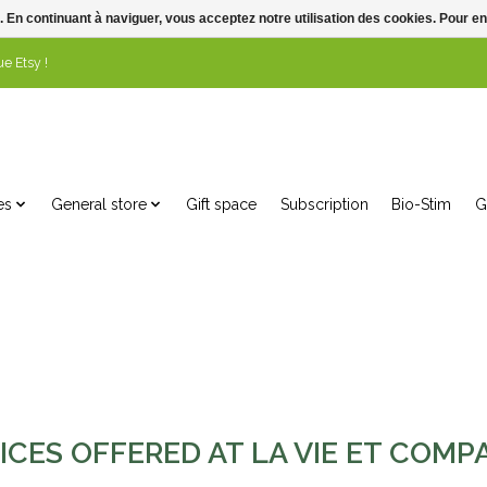
. En continuant à naviguer, vous acceptez notre utilisation des cookies. Pour en
e Etsy !
es
General store
Gift space
Subscription
Bio-Stim
G
ICES OFFERED AT LA VIE ET COMP