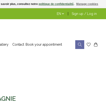
 savoir plus, consultez notre
politique de confidentialité
.
Manage cookies
EN
Sign up / Log in
allery
Contact
Book your appointment
AGNIE