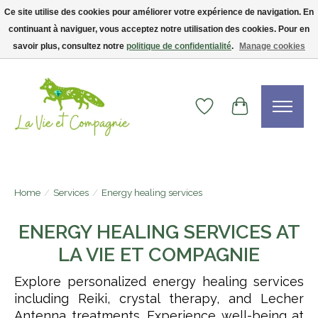
Ce site utilise des cookies pour améliorer votre expérience de navigation. En
continuant à naviguer, vous acceptez notre utilisation des cookies. Pour en
Livraison gratuite dès 75$ — code LVCFREE• Clients USA : visitez la boutique
Etsy !
savoir plus, consultez notre
politique de confidentialité
.
Manage cookies
Wishlist
Cart
Home
/
Services
/
Energy healing services
ENERGY HEALING SERVICES AT
LA VIE ET COMPAGNIE
Explore personalized energy healing services
including Reiki, crystal therapy, and Lecher
Antenna treatments. Experience well-being at