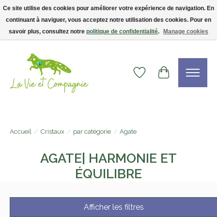
Ce site utilise des cookies pour améliorer votre expérience de navigation. En
continuant à naviguer, vous acceptez notre utilisation des cookies. Pour en
Livraison gratuite dès 75$ — code LVCFREE• Clients USA : visitez la boutique
Etsy !
savoir plus, consultez notre
politique de confidentialité
.
Manage cookies
Liste de souhaits
Panier
Accueil
/
Cristaux
/
par catégorie
/
Agate
AGATE| HARMONIE ET
ÉQUILIBRE
Afficher les filtres