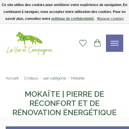
Ce site utilise des cookies pour améliorer votre expérience de navigation. En
continuant à naviguer, vous acceptez notre utilisation des cookies. Pour en
Livraison gratuite dès 75$ — code LVCFREE• Clients USA : visitez la boutique
Etsy !
savoir plus, consultez notre
politique de confidentialité
.
Manage cookies
Liste de souhaits
Panier
Accueil
/
Cristaux
/
par catégorie
/
Mokaïte
MOKAÏTE | PIERRE DE
RÉCONFORT ET DE
RÉNOVATION ÉNERGÉTIQUE