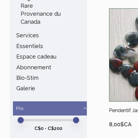
Rare
Provenance du
Canada
Services
Essentiels
Espace cadeau
Abonnement
Bio-Stim
Galerie
Prix
Pendentif J
Prix minimum
Price maximum value
8,00$CA
C$
0
- C$
200