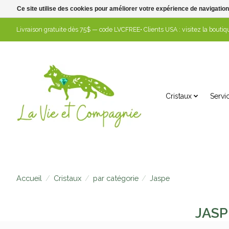
Ce site utilise des cookies pour améliorer votre expérience de navigation
Livraison gratuite dès 75$ — code LVCFREE• Clients USA : visitez la boutiqu
Cristaux
Servi
Accueil
/
Cristaux
/
par catégorie
/
Jaspe
JASP