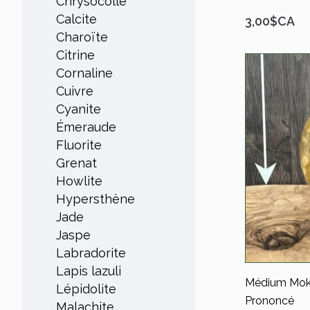
Chrysocolle
Calcite
3,00$CA
Charoïte
Citrine
Cornaline
Cuivre
Cyanite
Émeraude
Fluorite
Grenat
Howlite
Hypersthène
Jade
Jaspe
Labradorite
Lapis lazuli
Médium Moka
Lépidolite
Prononcé
Malachite