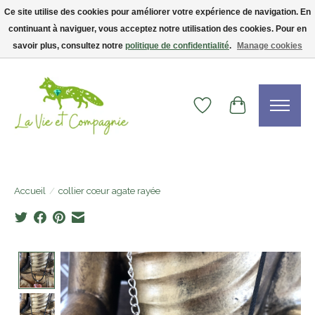
Ce site utilise des cookies pour améliorer votre expérience de navigation. En
continuant à naviguer, vous acceptez notre utilisation des cookies. Pour en
Livraison gratuite dès 75$ — code LVCFREE• Clients USA : visitez la boutique
Etsy !
savoir plus, consultez notre
politique de confidentialité
.
Manage cookies
Liste de souhaits
Panier
Accueil
/
collier cœur agate rayée
Product image slideshow Items