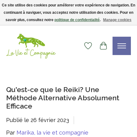
Ce site utilise des cookies pour améliorer votre expérience de navigation. En
continuant à naviguer, vous acceptez notre utilisation des cookies. Pour en
Livraison gratuite dès 75$ — code LVCFREE• Clients USA : visitez la boutique
Etsy !
savoir plus, consultez notre
politique de confidentialité
.
Manage cookies
Liste de souhaits
Panier
Qu'est-ce que le Reiki? Une
Méthode Alternative Absolument
Efficace
Publié le
26 février 2023
Par
Marika, la vie et compagnie