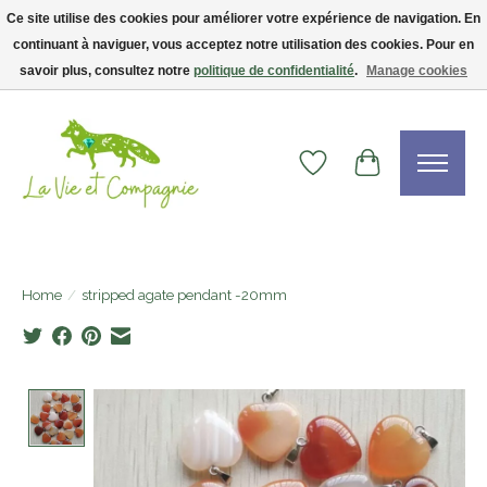
Ce site utilise des cookies pour améliorer votre expérience de navigation. En
continuant à naviguer, vous acceptez notre utilisation des cookies. Pour en
Livraison gratuite dès 75$ — code LVCFREE• Clients USA : visitez la boutique
Etsy !
savoir plus, consultez notre
politique de confidentialité
.
Manage cookies
Wishlist
Cart
Home
/
stripped agate pendant -20mm
Product image slideshow Items