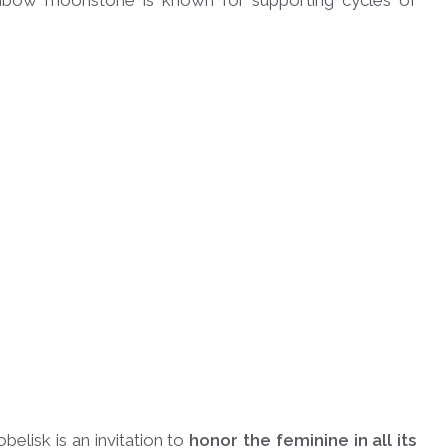
ainbow moonstone is known for supporting cycles of
elisk is an invitation to
honor the feminine in all its