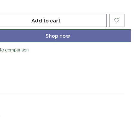
Add to cart
Shop now
to comparison
k