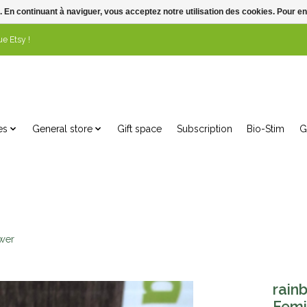
. En continuant à naviguer, vous acceptez notre utilisation des cookies. Pour en
e Etsy !
es
General store
Gift space
Subscription
Bio-Stim
G
wer
rain
Femi