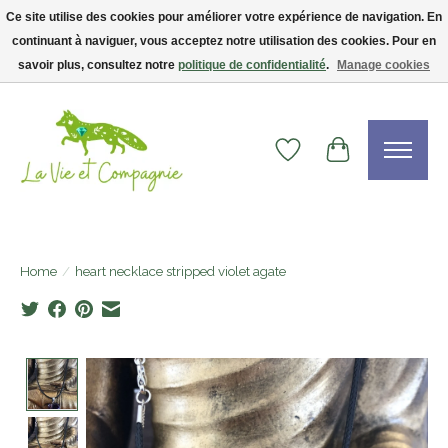
Ce site utilise des cookies pour améliorer votre expérience de navigation. En
continuant à naviguer, vous acceptez notre utilisation des cookies. Pour en
Livraison gratuite dès 75$ — code LVCFREE• Clients USA : visitez la boutique
Etsy !
savoir plus, consultez notre
politique de confidentialité
.
Manage cookies
Wishlist
Cart
Home
/
heart necklace stripped violet agate
Product image slideshow Items