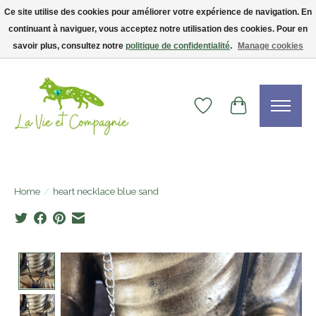
Ce site utilise des cookies pour améliorer votre expérience de navigation. En
continuant à naviguer, vous acceptez notre utilisation des cookies. Pour en
Livraison gratuite dès 75$ — code LVCFREE• Clients USA : visitez la boutique
Etsy !
savoir plus, consultez notre
politique de confidentialité
.
Manage cookies
Wishlist
Cart
Home
/
heart necklace blue sand
Product image slideshow Items