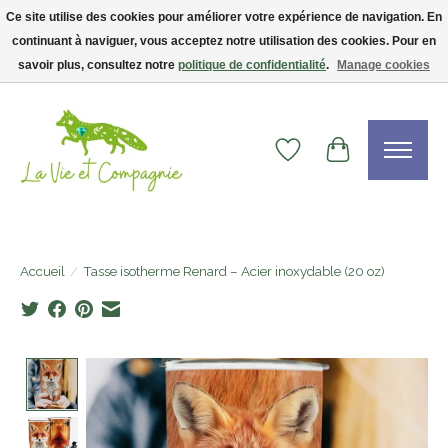
Ce site utilise des cookies pour améliorer votre expérience de navigation. En
continuant à naviguer, vous acceptez notre utilisation des cookies. Pour en
Livraison gratuite dès 75$ — code LVCFREE• Clients USA : visitez la boutique
Etsy !
savoir plus, consultez notre
politique de confidentialité
.
Manage cookies
Liste de souhaits
Panier
Accueil
/
Tasse isotherme Renard – Acier inoxydable (20 oz)
Product image slideshow Items