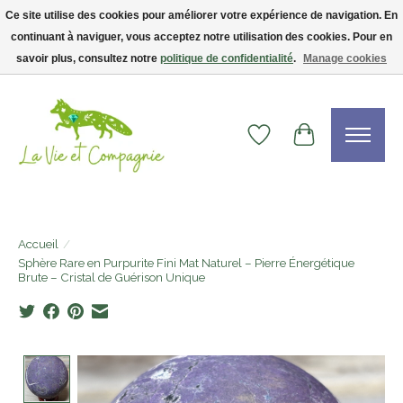
Ce site utilise des cookies pour améliorer votre expérience de navigation. En
continuant à naviguer, vous acceptez notre utilisation des cookies. Pour en
Livraison gratuite dès 75$ — code LVCFREE• Clients USA : visitez la boutique
Etsy !
savoir plus, consultez notre
politique de confidentialité
.
Manage cookies
Liste de souhaits
Panier
Accueil
/
Sphère Rare en Purpurite Fini Mat Naturel – Pierre Énergétique
Brute – Cristal de Guérison Unique
Product image slideshow Items