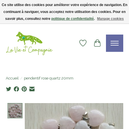
Ce site utilise des cookies pour améliorer votre expérience de navigation. En
continuant à naviguer, vous acceptez notre utilisation des cookies. Pour en
Livraison gratuite dès 75$ — code LVCFREE• Clients USA : visitez la boutique
Etsy !
savoir plus, consultez notre
politique de confidentialité
.
Manage cookies
Liste de souhaits
Panier
Accueil
/
pendentif rose quartz 20mm
Product image slideshow Items