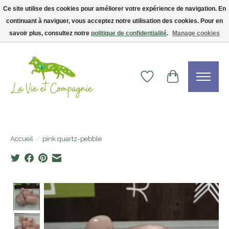
Ce site utilise des cookies pour améliorer votre expérience de navigation. En
continuant à naviguer, vous acceptez notre utilisation des cookies. Pour en
Livraison gratuite dès 75$ — code LVCFREE• Clients USA : visitez la boutique
Etsy !
savoir plus, consultez notre
politique de confidentialité
.
Manage cookies
Liste de souhaits
Panier
Accueil
/
pink quartz-pebble
Product image slideshow Items