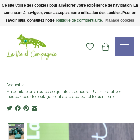
Ce site utilise des cookies pour améliorer votre expérience de navigation. En
continuant à naviguer, vous acceptez notre utilisation des cookies. Pour en
Livraison gratuite dès 75$ — code LVCFREE• Clients USA : visitez la boutique
Etsy !
savoir plus, consultez notre
politique de confidentialité
.
Manage cookies
Liste de souhaits
Panier
Accueil
/
Malachite pierre roulée de qualité supérieure - Un minéral vert
luxueux pour le soulagement de la douleur et le bien-être
Product image slideshow Items