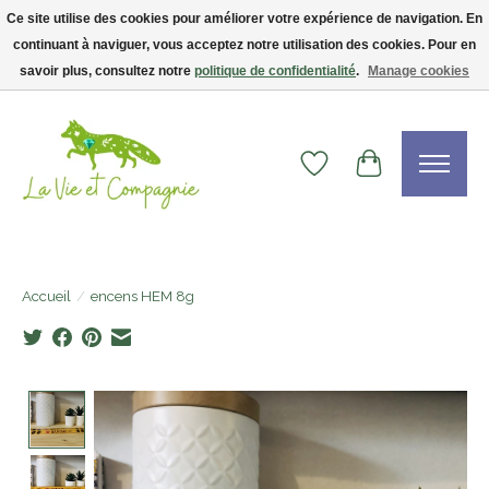
Ce site utilise des cookies pour améliorer votre expérience de navigation. En
continuant à naviguer, vous acceptez notre utilisation des cookies. Pour en
Livraison gratuite dès 75$ — code LVCFREE• Clients USA : visitez la boutique
Etsy !
savoir plus, consultez notre
politique de confidentialité
.
Manage cookies
Liste de souhaits
Panier
Accueil
/
encens HEM 8g
Product image slideshow Items