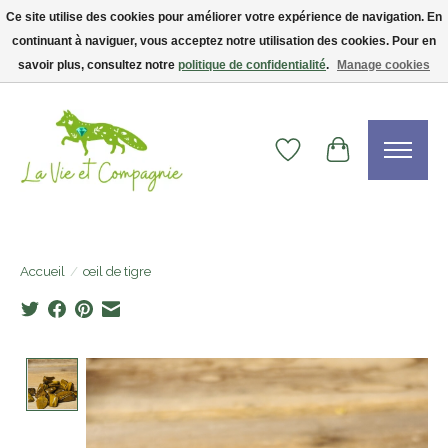
Ce site utilise des cookies pour améliorer votre expérience de navigation. En
continuant à naviguer, vous acceptez notre utilisation des cookies. Pour en
Livraison gratuite dès 75$ — code LVCFREE• Clients USA : visitez la boutique
Etsy !
savoir plus, consultez notre
politique de confidentialité
.
Manage cookies
Liste de souhaits
Panier
Accueil
/
œil de tigre
Product image slideshow Items