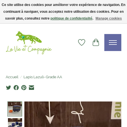
Ce site utilise des cookies pour améliorer votre expérience de navigation. En
continuant à naviguer, vous acceptez notre utilisation des cookies. Pour en
Livraison gratuite dès 75$ — code LVCFREE• Clients USA : visitez la boutique
Etsy !
savoir plus, consultez notre
politique de confidentialité
.
Manage cookies
Liste de souhaits
Panier
Accueil
/
Lapis Lazuli-Grade AA
Product image slideshow Items