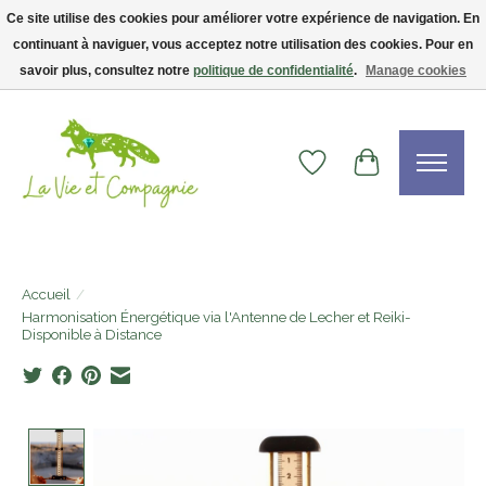
Ce site utilise des cookies pour améliorer votre expérience de navigation. En
continuant à naviguer, vous acceptez notre utilisation des cookies. Pour en
Livraison gratuite dès 75$ — code LVCFREE• Clients USA : visitez la boutique
Etsy !
savoir plus, consultez notre
politique de confidentialité
.
Manage cookies
Liste de souhaits
Panier
Accueil
/
Harmonisation Énergétique via l'Antenne de Lecher et Reiki-
Disponible à Distance
Product image slideshow Items