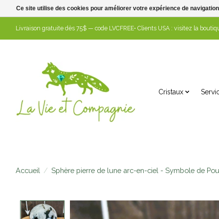
Ce site utilise des cookies pour améliorer votre expérience de navigation
Livraison gratuite dès 75$ — code LVCFREE• Clients USA : visitez la boutiqu
Cristaux
Servi
Accueil
/
Sphère pierre de lune arc-en-ciel - Symbole de Pou
Product image slideshow Items