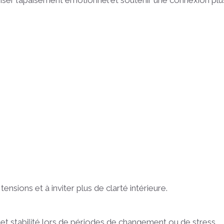
ser l’apaisement émotionnel et soutenir une connexion plu
 tensions et à inviter plus de clarté intérieure.
 et stabilité lors de périodes de changement ou de stress.