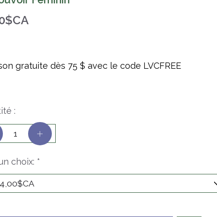
00$CA
ison gratuite dès 75 $ avec le code LVCFREE
té :
 un choix:
*