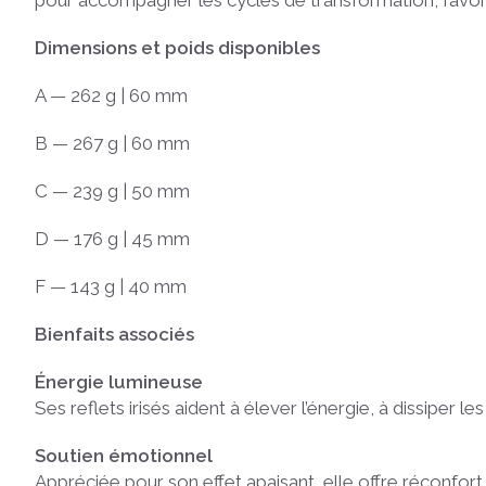
pour accompagner les cycles de transformation, favori
Dimensions et poids disponibles
A — 262 g | 60 mm
B — 267 g | 60 mm
C — 239 g | 50 mm
D — 176 g | 45 mm
F — 143 g | 40 mm
Bienfaits associés
Énergie lumineuse
Ses reflets irisés aident à élever l’énergie, à dissiper les
Soutien émotionnel
Appréciée pour son effet apaisant, elle offre réconfort