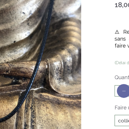
18,
⚠️ Re
sans 
faire 
(Délai d
Quanti
Faire