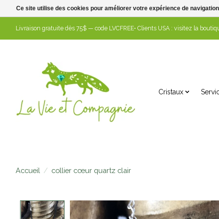
Ce site utilise des cookies pour améliorer votre expérience de navigation
Livraison gratuite dès 75$ — code LVCFREE• Clients USA : visitez la boutiqu
Cristaux
Servi
Accueil
/
collier cœur quartz clair
Product image slideshow Items