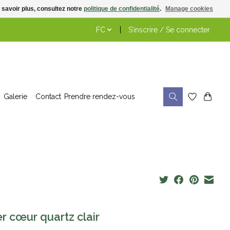
 savoir plus, consultez notre
politique de confidentialité
.
Manage cookies
FC
S’inscrire / Se connecter
Galerie
Contact
Prendre rendez-vous
er cœur quartz clair