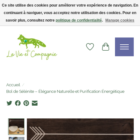
Ce site utilise des cookies pour améliorer votre expérience de navigation. En
continuant à naviguer, vous acceptez notre utilisation des cookies. Pour en
Livraison gratuite dès 75$ — code LVCFREE• Clients USA : visitez la boutique
Etsy !
savoir plus, consultez notre
politique de confidentialité
.
Manage cookies
Liste de souhaits
Panier
Accueil
/
Bol de Sélénite – Élégance Naturelle et Purification Énergétique
Product image slideshow Items